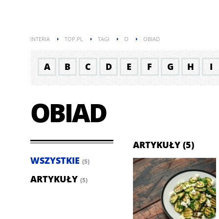
INTERIA
TOP.PL
TAGI
O
OBIAD
A
B
C
D
E
F
G
H
I
OBIAD
ARTYKUŁY (5)
WSZYSTKIE
(5)
ARTYKUŁY
(5)