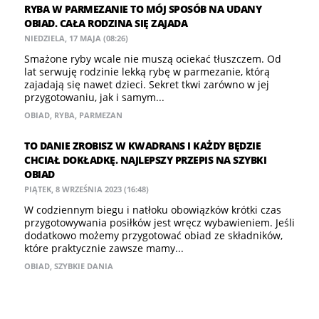
RYBA W PARMEZANIE TO MÓJ SPOSÓB NA UDANY
OBIAD. CAŁA RODZINA SIĘ ZAJADA
NIEDZIELA, 17 MAJA (08:26)
Smażone ryby wcale nie muszą ociekać tłuszczem. Od
lat serwuję rodzinie lekką rybę w parmezanie, którą
zajadają się nawet dzieci. Sekret tkwi zarówno w jej
przygotowaniu, jak i samym...
OBIAD
,
RYBA
,
PARMEZAN
​TO DANIE ZROBISZ W KWADRANS I KAŻDY BĘDZIE
CHCIAŁ DOKŁADKĘ. NAJLEPSZY PRZEPIS NA SZYBKI
OBIAD
PIĄTEK, 8 WRZEŚNIA 2023 (16:48)
W codziennym biegu i natłoku obowiązków krótki czas
przygotowywania posiłków jest wręcz wybawieniem. Jeśli
dodatkowo możemy przygotować obiad ze składników,
które praktycznie zawsze mamy...
OBIAD
,
SZYBKIE DANIA