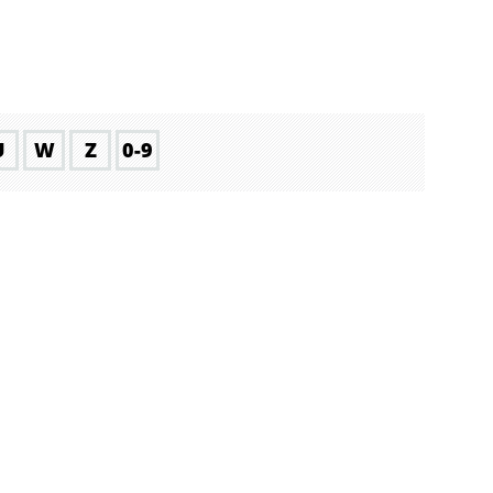
U
W
Z
0-9