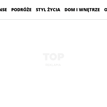
NSE
PODRÓŻE
STYL ŻYCIA
DOM I WNĘTRZE