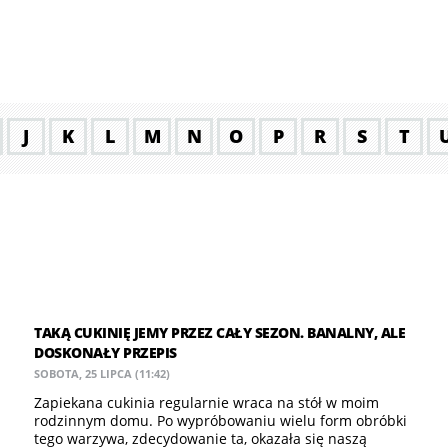
J
K
L
M
N
O
P
R
S
T
TAKĄ CUKINIĘ JEMY PRZEZ CAŁY SEZON. BANALNY, ALE
DOSKONAŁY PRZEPIS
SOBOTA, 25 LIPCA (11:42)
Zapiekana cukinia regularnie wraca na stół w moim
rodzinnym domu. Po wypróbowaniu wielu form obróbki
tego warzywa, zdecydowanie ta, okazała się naszą