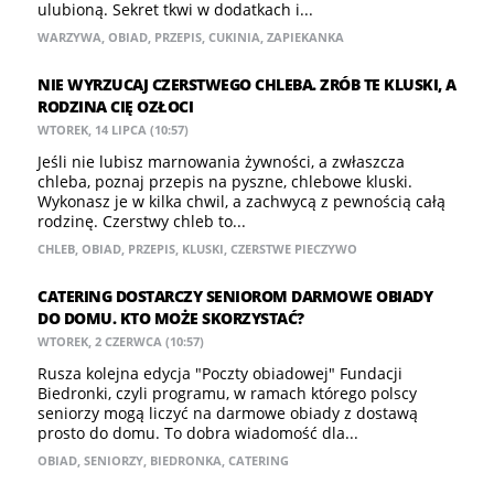
ulubioną. Sekret tkwi w dodatkach i...
WARZYWA
,
OBIAD
,
PRZEPIS
,
CUKINIA
,
ZAPIEKANKA
NIE WYRZUCAJ CZERSTWEGO CHLEBA. ZRÓB TE KLUSKI, A
RODZINA CIĘ OZŁOCI
WTOREK, 14 LIPCA (10:57)
Jeśli nie lubisz marnowania żywności, a zwłaszcza
chleba, poznaj przepis na pyszne, chlebowe kluski.
Wykonasz je w kilka chwil, a zachwycą z pewnością całą
rodzinę. Czerstwy chleb to...
CHLEB
,
OBIAD
,
PRZEPIS
,
KLUSKI
,
CZERSTWE PIECZYWO
CATERING DOSTARCZY SENIOROM DARMOWE OBIADY
DO DOMU. KTO MOŻE SKORZYSTAĆ?
WTOREK, 2 CZERWCA (10:57)
Rusza kolejna edycja "Poczty obiadowej" Fundacji
Biedronki, czyli programu, w ramach którego polscy
seniorzy mogą liczyć na darmowe obiady z dostawą
prosto do domu. To dobra wiadomość dla...
OBIAD
,
SENIORZY
,
BIEDRONKA
,
CATERING