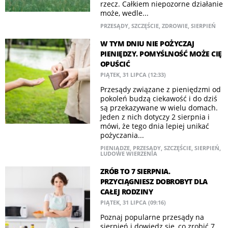
rzecz. Całkiem niepozorne działanie
może, wedle...
PRZESĄDY
,
SZCZĘŚCIE
,
ZDROWIE
,
SIERPIEŃ
W TYM DNIU NIE POŻYCZAJ
PIENIĘDZY. POMYŚLNOŚĆ MOŻE CIĘ
OPUŚCIĆ
PIĄTEK, 31 LIPCA (12:33)
Przesądy związane z pieniędzmi od
pokoleń budzą ciekawość i do dziś
są przekazywane w wielu domach.
Jeden z nich dotyczy 2 sierpnia i
mówi, że tego dnia lepiej unikać
pożyczania...
PIENIĄDZE
,
PRZESĄDY
,
SZCZĘŚCIE
,
SIERPIEŃ
,
LUDOWE WIERZENIA
ZRÓB TO 7 SIERPNIA.
PRZYCIĄGNIESZ DOBROBYT DLA
CAŁEJ RODZINY
PIĄTEK, 31 LIPCA (09:16)
Poznaj popularne przesądy na
sierpień i dowiedz się, co zrobić 7