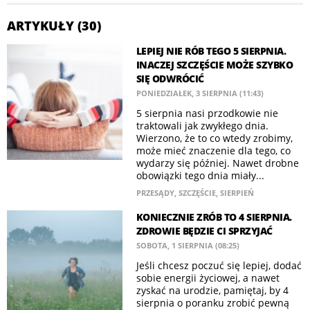
ARTYKUŁY (30)
LEPIEJ NIE RÓB TEGO 5 SIERPNIA.
INACZEJ SZCZĘŚCIE MOŻE SZYBKO
SIĘ ODWRÓCIĆ
PONIEDZIAŁEK, 3 SIERPNIA (11:43)
5 sierpnia nasi przodkowie nie
traktowali jak zwykłego dnia.
Wierzono, że to co wtedy zrobimy,
może mieć znaczenie dla tego, co
wydarzy się później. Nawet drobne
obowiązki tego dnia miały...
PRZESĄDY
,
SZCZĘŚCIE
,
SIERPIEŃ
KONIECZNIE ZRÓB TO 4 SIERPNIA.
ZDROWIE BĘDZIE CI SPRZYJAĆ
SOBOTA, 1 SIERPNIA (08:25)
Jeśli chcesz poczuć się lepiej, dodać
sobie energii życiowej, a nawet
zyskać na urodzie, pamiętaj, by 4
sierpnia o poranku zrobić pewną