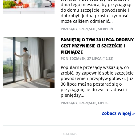
dnia tego miesiąca, by przyciągnąć
do domu szczęście, powodzenie i
dobrobyt. Jedna prosta czynność
może całkiem odmienić...
PRZESĄDY
,
SZCZĘŚCIE
,
SIERPIEŃ
PAMIĘTAJ O TYM 30 LIPCA. DROBNY
GEST PRZYNIESIE CI SZCZĘŚCIE I
PIENIĄDZE
PONIEDZIAŁEK, 27 LIPCA (12:32)
Popularne przesądy wskazują, co
zrobić, by zapewnić sobie szczęście,
powodzenie i przypływ gotówki. Już
30 lipca można postarać się o
przyciągnięcie do życia radości i
pieniędzy....
PRZESĄDY
,
SZCZĘŚCIE
,
LIPIEC
Zobacz więcej »
REKLAMA