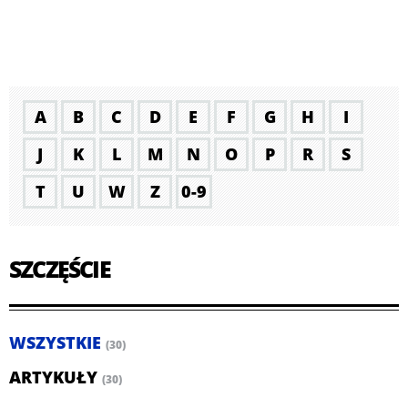
A
B
C
D
E
F
G
H
I
J
K
L
M
N
O
P
R
S
T
U
W
Z
0-9
SZCZĘŚCIE
WSZYSTKIE
(30)
ARTYKUŁY
(30)