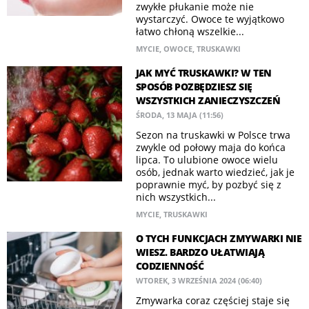
zwykłe płukanie może nie
wystarczyć. Owoce te wyjątkowo
łatwo chłoną wszelkie...
MYCIE
,
OWOCE
,
TRUSKAWKI
JAK MYĆ TRUSKAWKI? W TEN
SPOSÓB POZBĘDZIESZ SIĘ
WSZYSTKICH ZANIECZYSZCZEŃ
ŚRODA, 13 MAJA (11:56)
Sezon na truskawki w Polsce trwa
zwykle od połowy maja do końca
lipca. To ulubione owoce wielu
osób, jednak warto wiedzieć, jak je
poprawnie myć, by pozbyć się z
nich wszystkich...
MYCIE
,
TRUSKAWKI
O TYCH FUNKCJACH ZMYWARKI NIE
WIESZ. BARDZO UŁATWIAJĄ
CODZIENNOŚĆ
WTOREK, 3 WRZEŚNIA 2024 (06:40)
Zmywarka coraz częściej staje się