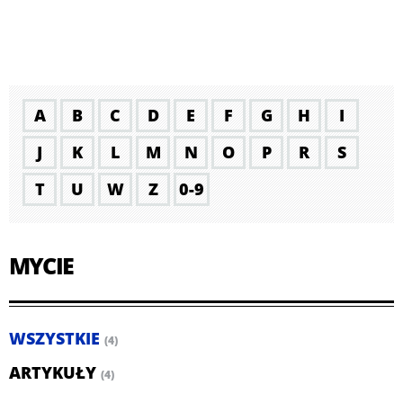
A
B
C
D
E
F
G
H
I
J
K
L
M
N
O
P
R
S
T
U
W
Z
0-9
MYCIE
WSZYSTKIE
(4)
ARTYKUŁY
(4)