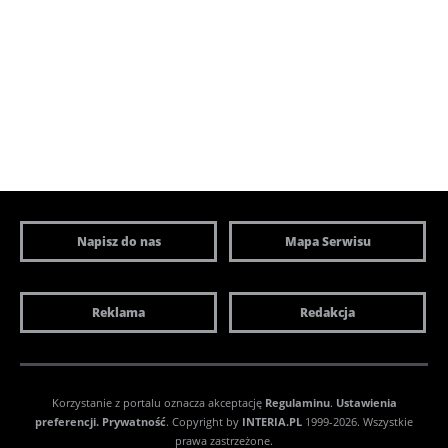
Napisz do nas
Mapa Serwisu
Reklama
Redakcja
Korzystanie z portalu oznacza akceptację
Regulaminu
.
Ustawienia
preferencji.
Prywatność
. Copyright by
INTERIA.PL
1999-2026. Wszystkie
prawa zastrzeżone.