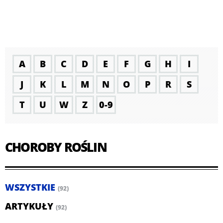
A
B
C
D
E
F
G
H
I
J
K
L
M
N
O
P
R
S
T
U
W
Z
0-9
CHOROBY ROŚLIN
WSZYSTKIE
(92)
ARTYKUŁY
(92)