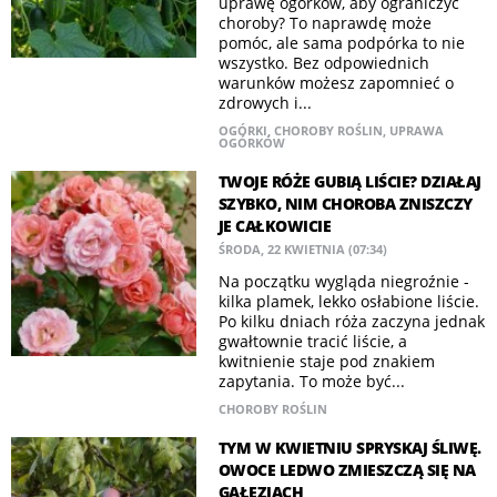
uprawę ogórków, aby ograniczyć
choroby? To naprawdę może
pomóc, ale sama podpórka to nie
wszystko. Bez odpowiednich
warunków możesz zapomnieć o
zdrowych i...
OGÓRKI
,
CHOROBY ROŚLIN
,
UPRAWA
OGÓRKÓW
TWOJE RÓŻE GUBIĄ LIŚCIE? DZIAŁAJ
SZYBKO, NIM CHOROBA ZNISZCZY
JE CAŁKOWICIE
ŚRODA, 22 KWIETNIA (07:34)
Na początku wygląda niegroźnie -
kilka plamek, lekko osłabione liście.
Po kilku dniach róża zaczyna jednak
gwałtownie tracić liście, a
kwitnienie staje pod znakiem
zapytania. To może być...
CHOROBY ROŚLIN
TYM W KWIETNIU SPRYSKAJ ŚLIWĘ.
OWOCE LEDWO ZMIESZCZĄ SIĘ NA
GAŁĘZIACH