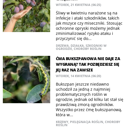
WTOREK, 21 KWIETNIA (06:25)
Śliwy w kwietniu narażone są na
infekcje i ataki szkodników, takich
jak mszyce czy miseczniki. Stosując
ochronne opryski możemy jednak
zminimalizować ryzyko ataku i
przyczynić się do...
DRZEWA
,
DZIAŁKA
,
SZKODNIKI W
OGRODZIE
,
CHOROBY ROŚLIN
ĆMA BUKSZPANOWA NIE DAJE ZA
WYGRANĄ? TAK POZBĘDZIESZ SIĘ
JEJ RAZ NA ZAWSZE
WTOREK, 14 KWIETNIA (06:20)
Bukszpan jeszcze niedawno
uchodził za jedną z najmniej
problematycznych roślin w
ogrodzie, jednak od kilku lat stał się
prawdziwą zmorą ogrodników.
Wszystko przez ćmę bukszpanową,
która w...
KRZEWY
,
PIELĘGNACJA ROŚLIN
,
CHOROBY
ROŚLIN