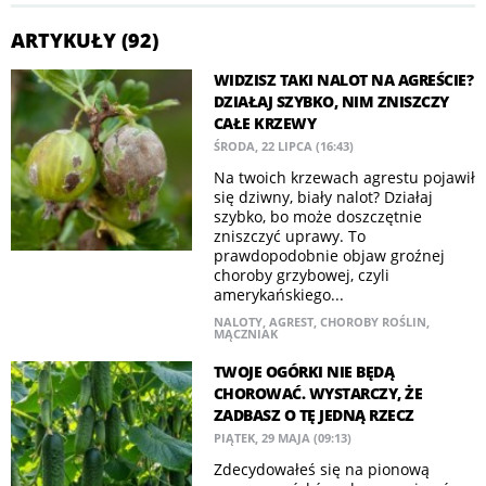
ARTYKUŁY (92)
WIDZISZ TAKI NALOT NA AGREŚCIE?
DZIAŁAJ SZYBKO, NIM ZNISZCZY
CAŁE KRZEWY
ŚRODA, 22 LIPCA (16:43)
Na twoich krzewach agrestu pojawił
się dziwny, biały nalot? Działaj
szybko, bo może doszczętnie
zniszczyć uprawy. To
prawdopodobnie objaw groźnej
choroby grzybowej, czyli
amerykańskiego...
NALOTY
,
AGREST
,
CHOROBY ROŚLIN
,
MĄCZNIAK
TWOJE OGÓRKI NIE BĘDĄ
CHOROWAĆ. WYSTARCZY, ŻE
ZADBASZ O TĘ JEDNĄ RZECZ
PIĄTEK, 29 MAJA (09:13)
Zdecydowałeś się na pionową