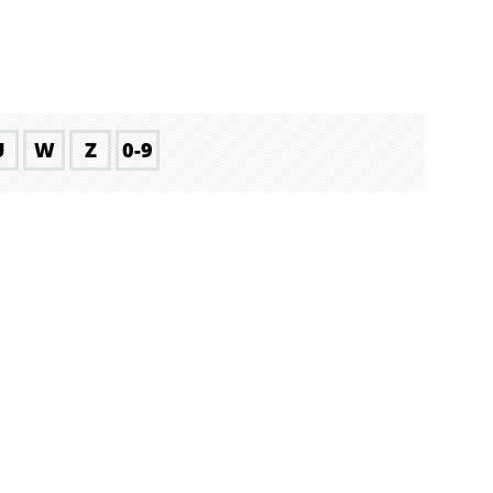
U
W
Z
0-9