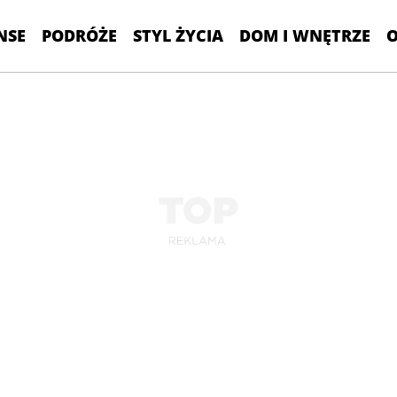
NSE
PODRÓŻE
STYL ŻYCIA
DOM I WNĘTRZE