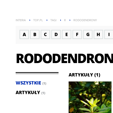
INTERIA
TOP.PL
TAGI
R
RODODENDRONY
A
B
C
D
E
F
G
H
I
RODODENDRON
ARTYKUŁY (1)
WSZYSTKIE
(1)
ARTYKUŁY
(1)