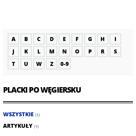
A
B
C
D
E
F
G
H
I
J
K
L
M
N
O
P
R
S
T
U
W
Z
0-9
PLACKI PO WĘGIERSKU
WSZYSTKIE
(1)
ARTYKUŁY
(1)