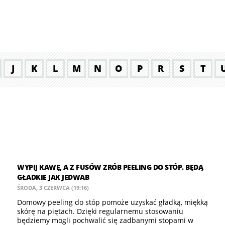
J
K
L
M
N
O
P
R
S
T
WYPIJ KAWĘ, A Z FUSÓW ZRÓB PEELING DO STÓP. BĘDĄ
GŁADKIE JAK JEDWAB
ŚRODA, 3 CZERWCA (19:16)
Domowy peeling do stóp pomoże uzyskać gładką, miękką
skórę na piętach. Dzięki regularnemu stosowaniu
będziemy mogli pochwalić się zadbanymi stopami w