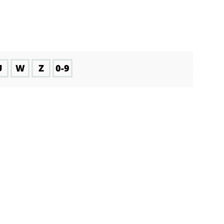
U
W
Z
0-9