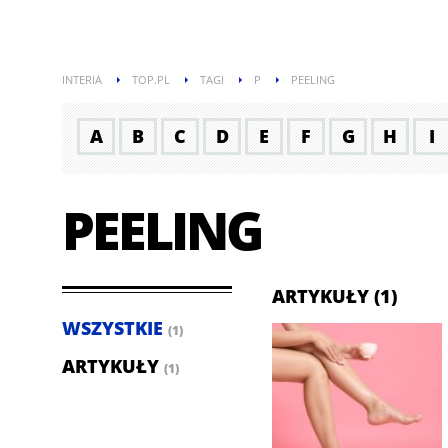
INTERIA
TOP.PL
TAGI
P
PEELING
A
B
C
D
E
F
G
H
I
PEELING
ARTYKUŁY (1)
WSZYSTKIE
(1)
ARTYKUŁY
(1)