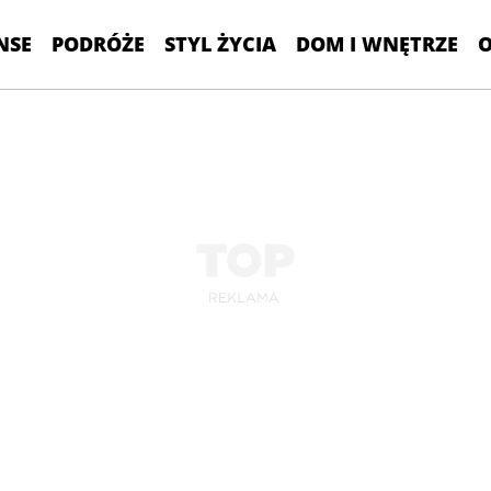
NSE
PODRÓŻE
STYL ŻYCIA
DOM I WNĘTRZE