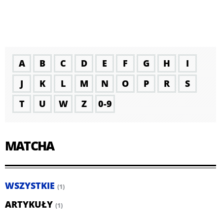
A
B
C
D
E
F
G
H
I
J
K
L
M
N
O
P
R
S
T
U
W
Z
0-9
MATCHA
WSZYSTKIE
(1)
ARTYKUŁY
(1)