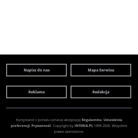
Napisz do nas
Mapa Serwisu
Reklama
Redakcja
Korzystanie z portalu oznacza akceptację
Regulaminu
.
Ustawienia
preferencji.
Prywatność
. Copyright by
INTERIA.PL
1999-2026. Wszystkie
prawa zastrzeżone.