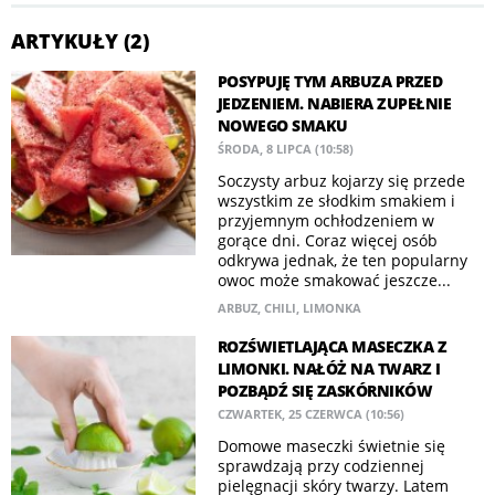
ARTYKUŁY (2)
POSYPUJĘ TYM ARBUZA PRZED
JEDZENIEM. NABIERA ZUPEŁNIE
NOWEGO SMAKU
ŚRODA, 8 LIPCA (10:58)
Soczysty arbuz kojarzy się przede
wszystkim ze słodkim smakiem i
przyjemnym ochłodzeniem w
gorące dni. Coraz więcej osób
odkrywa jednak, że ten popularny
owoc może smakować jeszcze...
ARBUZ
,
CHILI
,
LIMONKA
ROZŚWIETLAJĄCA MASECZKA Z
LIMONKI. NAŁÓŻ NA TWARZ I
POZBĄDŹ SIĘ ZASKÓRNIKÓW
CZWARTEK, 25 CZERWCA (10:56)
Domowe maseczki świetnie się
sprawdzają przy codziennej
pielęgnacji skóry twarzy. Latem