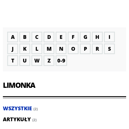
A
B
C
D
E
F
G
H
I
J
K
L
M
N
O
P
R
S
T
U
W
Z
0-9
LIMONKA
WSZYSTKIE
(2)
ARTYKUŁY
(2)