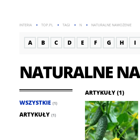
INTERIA
TOP.PL
TAGI
N
NATURALNE NAWOŻENIE
A
B
C
D
E
F
G
H
I
NATURALNE NA
ARTYKUŁY (1)
WSZYSTKIE
(1)
ARTYKUŁY
(1)