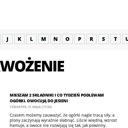
J
K
L
M
N
O
P
R
S
T
WOŻENIE
MIESZAM 2 SKŁADNIKI I CO TYDZIEŃ PODLEWAM
OGÓRKI. OWOCUJĄ DO JESIENI
CZWARTEK, 21 MAJA (17:34)
Czasem możemy zauważyć, że ogórki nagle tracą siły, a
plony zaczynają wyraźnie słabnąć. Liście więdną, wzrost
hamuje, a owoce nie rozwijają się tak, jak powinny.