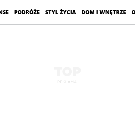
NSE
PODRÓŻE
STYL ŻYCIA
DOM I WNĘTRZE