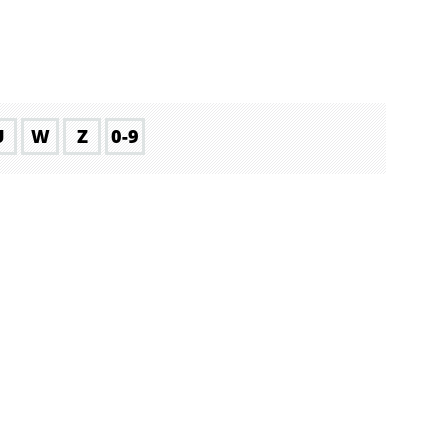
U
W
Z
0-9