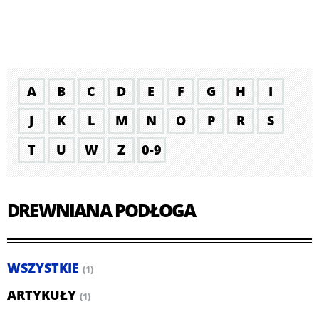
A
B
C
D
E
F
G
H
I
J
K
L
M
N
O
P
R
S
T
U
W
Z
0-9
DREWNIANA PODŁOGA
WSZYSTKIE
(1)
ARTYKUŁY
(1)